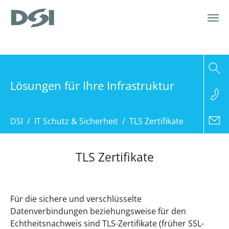
Zum Hauptinhalt springen
Lösungen für Ihre Infrastruktur
Sie sind hier:
DSI
IT Schutz & Sicherheit
TLS Zertifikate
TLS Zertifikate
Für die sichere und verschlüsselte
Datenverbindungen beziehungsweise für den
Echtheitsnachweis sind TLS-Zertifikate (früher SSL-