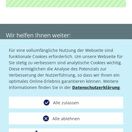
Wir helfen Ihnen weiter:
+49 351 21322-22
Für eine vollumfängliche Nutzung der Webseite sind
funktionale Cookies erforderlich. Um unsere Webseite für
support@dsi.net
Sie stetig zu verbessern sind analytische Cookies wichtig.
Diese ermöglichen die Analyse des Potenzials zur
Verbesserung der Nutzerführung, so dass wir Ihnen ein
Unser Support Team erreichen Sie während der
optimales Online-Erlebnis garantieren können. Weitere
Geschäftszeiten Montag – Freitag von 8:00 bis 18:00 Uhr
Informationen finden Sie in der
Datenschutzerklärung
.
Alle auf dieser Website dargestellten Leistungsangebote
richten sich ausschließlich an gewerbliche Nutzer.
Alle zulassen
Alle Preisangaben netto zzgl. Umsatzsteuer
Alle ablehnen
Impressum
Datenschutzhinweise
AGB
Support