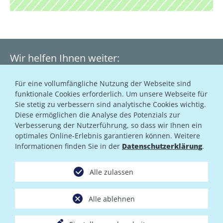
Wir helfen Ihnen weiter:
+49 351 21322-22
Für eine vollumfängliche Nutzung der Webseite sind
funktionale Cookies erforderlich. Um unsere Webseite für
support@dsi.net
Sie stetig zu verbessern sind analytische Cookies wichtig.
Diese ermöglichen die Analyse des Potenzials zur
Verbesserung der Nutzerführung, so dass wir Ihnen ein
Unser Support Team erreichen Sie während der
optimales Online-Erlebnis garantieren können. Weitere
Geschäftszeiten Montag – Freitag von 8:00 bis 18:00 Uhr
Informationen finden Sie in der
Datenschutzerklärung
.
Alle auf dieser Website dargestellten Leistungsangebote
richten sich ausschließlich an gewerbliche Nutzer.
Alle zulassen
Alle Preisangaben netto zzgl. Umsatzsteuer
Alle ablehnen
Impressum
Datenschutzhinweise
AGB
Support